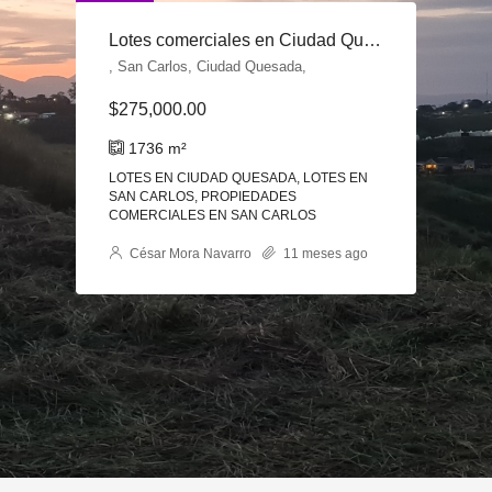
DESTACADA
Buona Vita Residencias. Casas en Venta en San Carlos
, San Carlos, Ciudad Quesada,
$26,900.00
208
m²
CASAS EN SAN CARLOS, LOTES EN SAN
CARLOS
César Mora Navarro
5 años ago