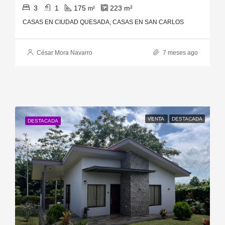
3
1
175
223
m²
m²
CASAS EN CIUDAD QUESADA, CASAS EN SAN CARLOS
César Mora Navarro
7 meses ago
VENTA
DESTACADA
DESTACADA