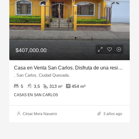
$407,000.00
Casa en Venta San Carlos. Disfruta de una residencia confortable y acogedora
, San Carlos, Ciudad Quesada,
5
3,5
313
454
m²
m²
CASAS EN SAN CARLOS
César Mora Navarro
3 años ago