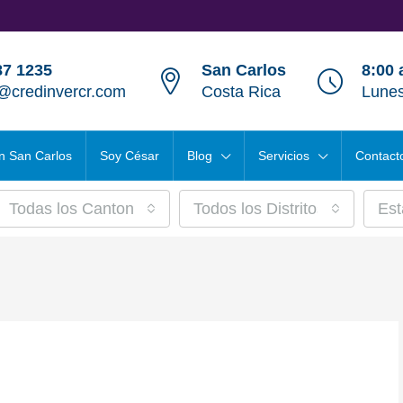
87 1235
San Carlos
8:00 
@credinvercr.com
Costa Rica
Lunes
n San Carlos
Soy César
Blog
Servicios
Contact
Todas los Cantones
Todos los Distritos
Est