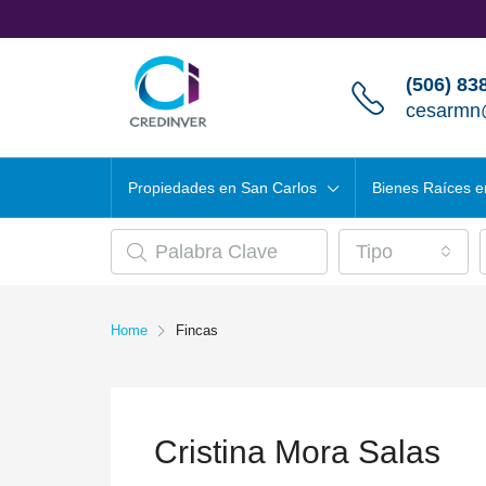
(506) 83
cesarmn
Propiedades en San Carlos
Bienes Raíces e
Tipo
Home
Fincas
Cristina Mora Salas