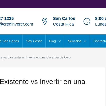
87 1235
San Carlos
8:00 
@credinvercr.com
Costa Rica
Lunes
n San Carlos
Soy César
Blog
Servicios
Contact
a ya Existente vs Invertir en una Casa Desde Cero
istente vs Invertir en una