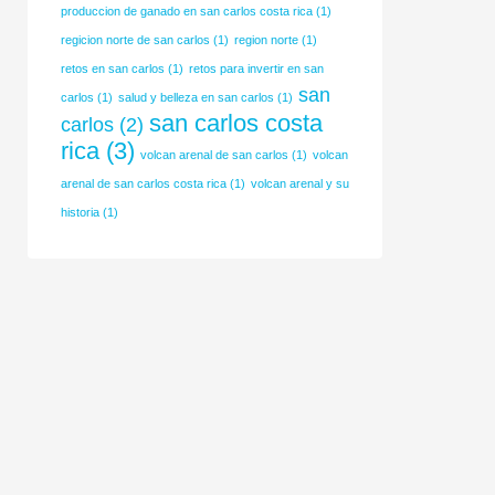
produccion de ganado en san carlos costa rica
(1)
regicion norte de san carlos
(1)
region norte
(1)
retos en san carlos
(1)
retos para invertir en san
san
carlos
(1)
salud y belleza en san carlos
(1)
san carlos costa
carlos
(2)
rica
(3)
volcan arenal de san carlos
(1)
volcan
arenal de san carlos costa rica
(1)
volcan arenal y su
historia
(1)