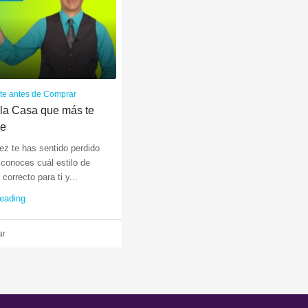
ate antes de Comprar
la Casa que más te
ne
ez te has sentido perdido
 conoces cuál estilo de
correcto para ti y...
reading
ar