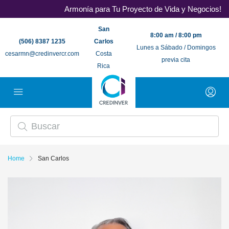
Armonía para Tu Proyecto de Vida y Negocios!
San
8:00 am / 8:00 pm
(506) 8387 1235
Carlos
Lunes a Sábado / Domingos
cesarmn@credinvercr.com
Costa
previa cita
Rica
Home
San Carlos