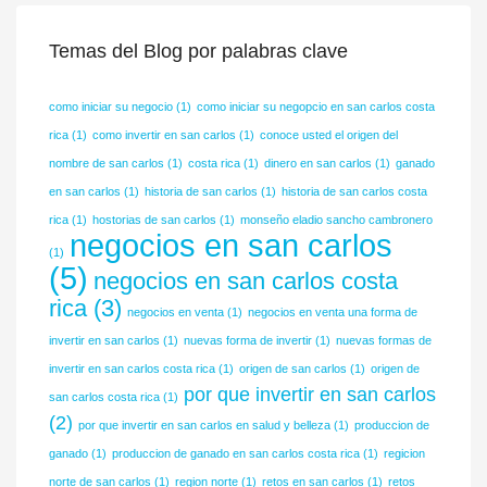
Temas del Blog por palabras clave
como iniciar su negocio
(1)
como iniciar su negopcio en san carlos costa
rica
(1)
como invertir en san carlos
(1)
conoce usted el origen del
nombre de san carlos
(1)
costa rica
(1)
dinero en san carlos
(1)
ganado
en san carlos
(1)
historia de san carlos
(1)
historia de san carlos costa
rica
(1)
hostorias de san carlos
(1)
monseño eladio sancho cambronero
negocios en san carlos
(1)
(5)
negocios en san carlos costa
rica
(3)
negocios en venta
(1)
negocios en venta una forma de
invertir en san carlos
(1)
nuevas forma de invertir
(1)
nuevas formas de
invertir en san carlos costa rica
(1)
origen de san carlos
(1)
origen de
por que invertir en san carlos
san carlos costa rica
(1)
(2)
por que invertir en san carlos en salud y belleza
(1)
produccion de
ganado
(1)
produccion de ganado en san carlos costa rica
(1)
regicion
norte de san carlos
(1)
region norte
(1)
retos en san carlos
(1)
retos